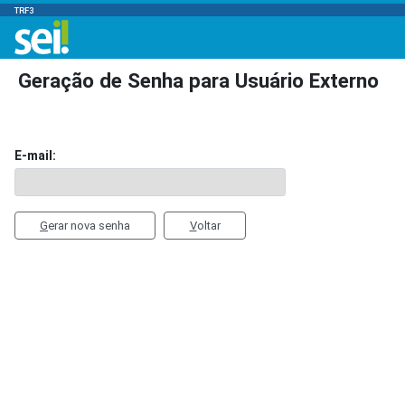
TRF3
Geração de Senha para Usuário Externo
E-mail:
G
erar nova senha
V
oltar